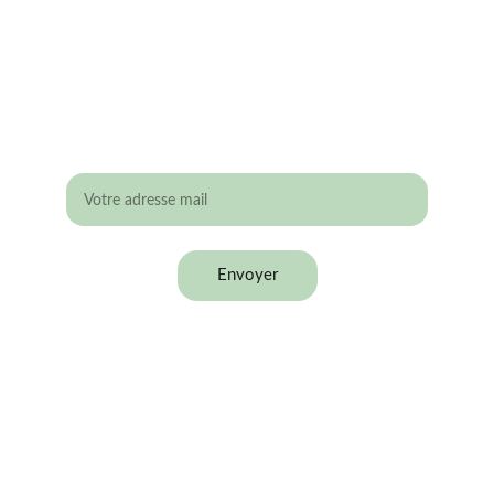
éligible aux Give-away
 ?
Laisse ton adresse mail !
Envoyer