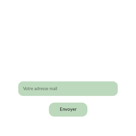
éligible aux Give-away
 ?
Laisse ton adresse mail !
Envoyer