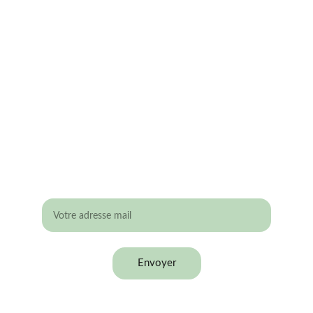
éligible aux Give-away
 ?
Laisse ton adresse mail !
Envoyer