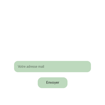
éligible aux Give-away
 ?
Laisse ton adresse mail !
Envoyer